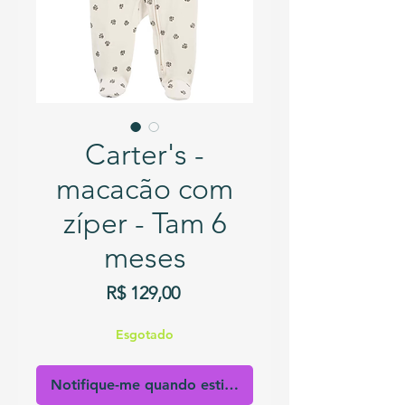
Carter's -
macacão com
zíper - Tam 6
meses
Preço
R$ 129,00
Esgotado
Notifique-me quando estiver disponível