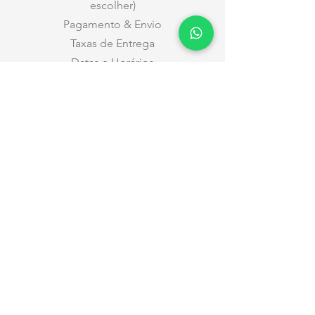
escolher)
Pagamento & Envio
Taxas de Entrega
Datas e Horários
Entregas nas Maternidades
Trocas e Devoluções
Privacidade
Relacionamento
Atendimento a Empresas
Nossos contatos
Atendimento
pelo WhatsApp