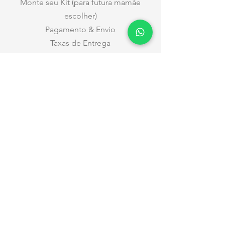
Monte seu Kit (para futura mamãe
escolher)
Pagamento & Envio
Taxas de Entrega
Datas e Horários
Entregas nas Maternidades
Trocas e Devoluções
Privacidade
Relacionamento
Atendimento a Empresas
Nossos contatos
Atendimento
pelo WhatsApp