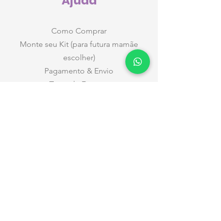
Ajuda
Como Comprar
Monte seu Kit (para futura mamãe
escolher)
Pagamento & Envio
Taxas de Entrega
Datas e Horários
Entregas nas Maternidades
Trocas e Devoluções
Privacidade
Relacionamento
Atendimento a Empresas
Nossos contatos