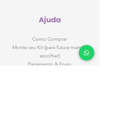
Ajuda
Como Comprar
Monte seu Kit (para futura mamãe
escolher)
Pagamento & Envio
Taxas de Entrega
Datas e Horários
Entregas nas Maternidades
Trocas e Devoluções
Privacidade
Relacionamento