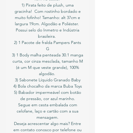
1) Pirata feito de plush, uma
gracinha! Com rostinho bordado e
muito fofinho! Tamanho: alt 37cm e
largura 19cm. Algodão e Poliéster.
Possui selo do Inmetro e Indústria
brasileira.
2) 1 Pacote de fralda Pampers Pants
G
3) 1 Body malha penteada 30.1 manga
curta, cor cinza mesclada, tamanho M
(é um M que veste grande), 100%
algodão.
3) Sabonete Líquido Granado Baby
4) Bola chocalho da marca Buba Toys
5) Babador impermeável com botão
de pressão, cor azul marinho.
Segue em cesta embalada com
celofane, laço e cartão com a sua
mensagem.
Deseja acrescentar algo mais? Entre
em contato conosco por telefone ou