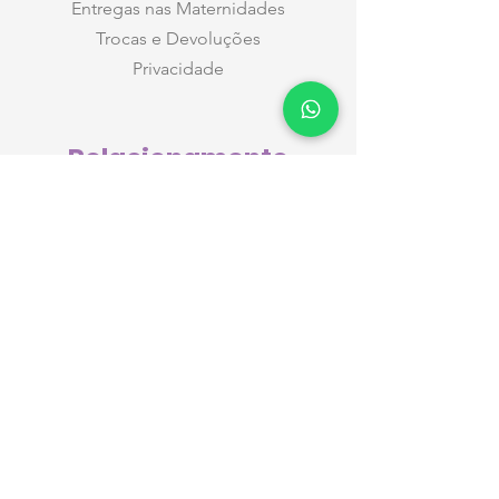
Entregas nas Maternidades
Trocas e Devoluções
Privacidade
Relacionamento
Atendimento a Empresas
Nossos contatos
Atendimento
pelo WhatsApp
Formas de Pagamento