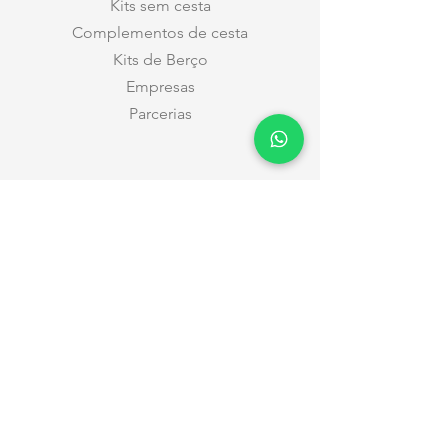
Kits sem cesta
Complementos de cesta
Kits de Berço
Empresas
Parcerias
Ajuda
Como Comprar
Monte seu Kit (para futura mamãe
escolher)
Pagamento & Envio
Taxas de Entrega
Datas e Horários
Entregas nas Maternidades